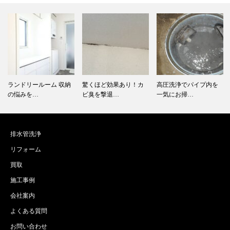
ランドリールーム 収納
驚くほど効果あり！カ
高圧洗浄でパイプ内を
の悩みを…
ビ臭を撃退…
一気にお掃…
排水管洗浄
リフォーム
買取
施工事例
会社案内
よくある質問
お問い合わせ